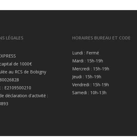
S LÉGALES
HORAIRES BUREAU ET CODE
Lundi : Fermé
EXPRESS
Mardi : 15h-19h
capital de 1000€
Mercredi : 15h-19h
ulée au RCS de Bobigny
Jeudi : 15h-19h
880026828
Vendredi : 15h-19h
 : E2109500210
Samedi : 10h-13h
 déclaration d'activité :
3893