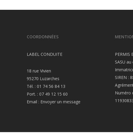
COORDONNÉES
MENTION
LABEL CONDUITE
PERMIS 
SASU au 
Immatric
18 rue Vivien
SIREN : 
95270 Luzarches
Agrément
Tél. :
01 74 56 84 13
Numéro de
Port. :
07 49 12 15 60
1193083
Email :
Envoyer un message